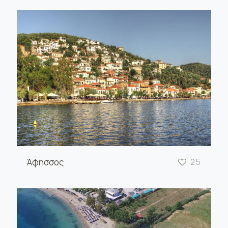
Άφησσος
25