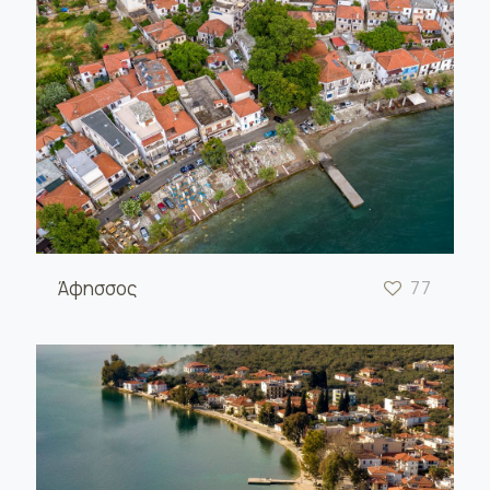
Άφησσος
77