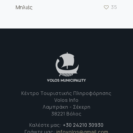
Μηλιές
35
Κέντρο Τουριστικής Πληροφόρησης
Volos Info
Λαμπράκη - Σέκερη
38221 Βόλος
Καλέστε μας:
+30 24210 30930
Γράψτε μας:
infovolos@gmail.com