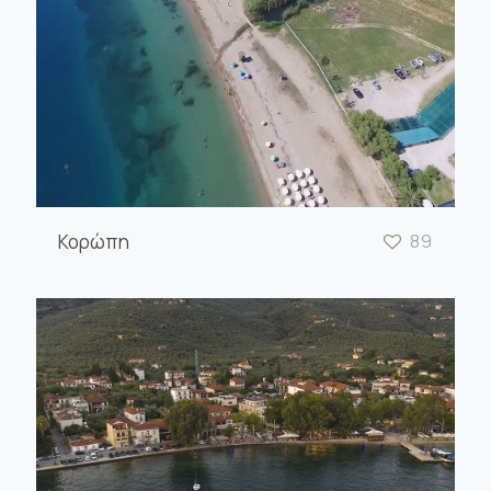
Κορώπη
89