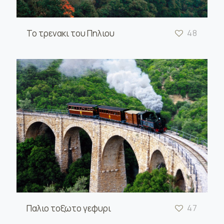
Το τρενακι του Πηλιου
48
Παλιο τοξωτο γεφυρι
47