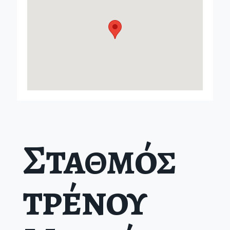
Σταθμός
τρένου