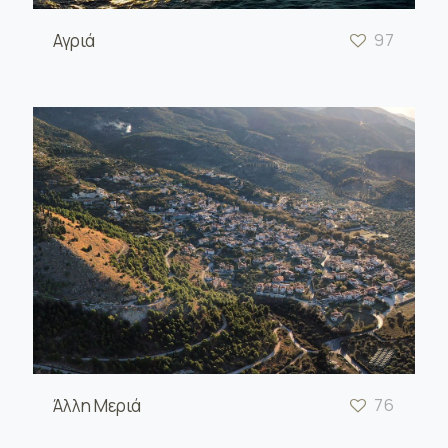
Αγριά
97
Άλλη Μεριά
76