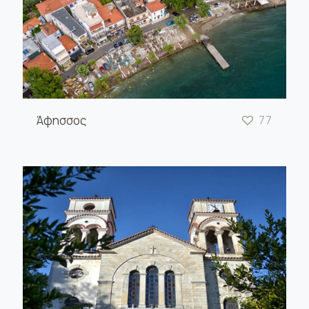
Άφησσος
77