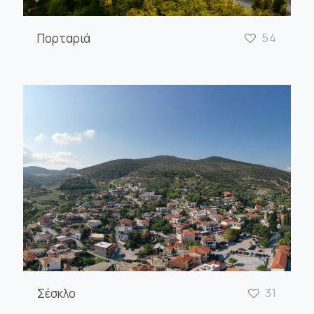
Πορταριά
54
Σέσκλο
31