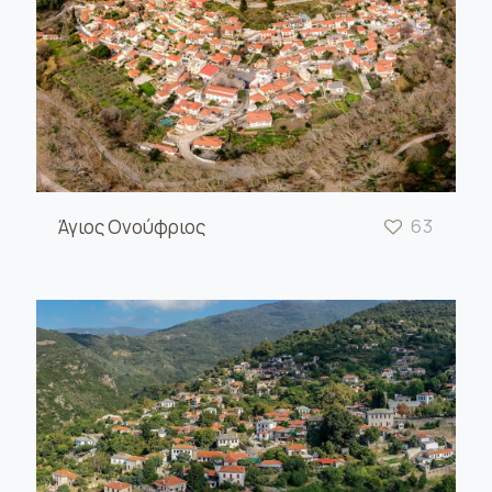
Άγιος Ονούφριος
63