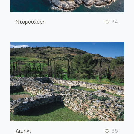
Νταμούχαρη
34
Διμήνι
36