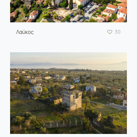
Λαύκος
30