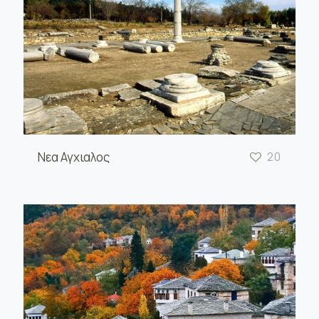
Νεα Αγχιαλος
20