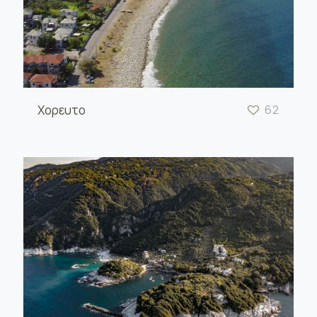
Χορευτο
62