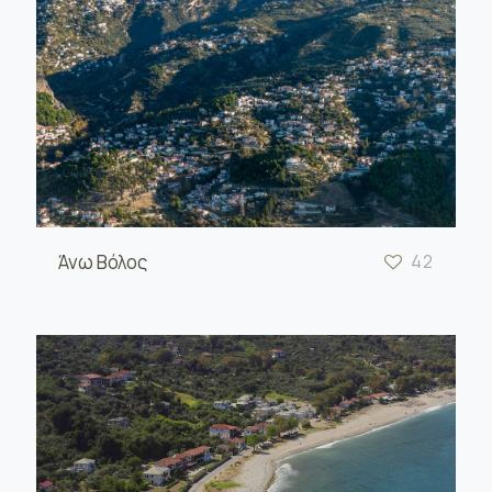
Άνω Βόλος
42