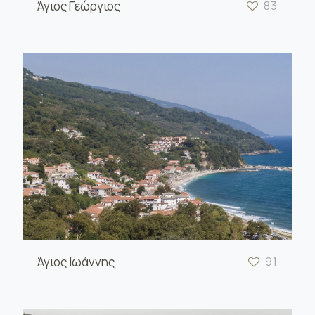
Άγιος Γεώργιος
83
Άγιος Ιωάννης
91