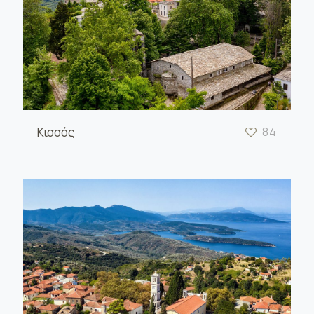
Κισσός
84