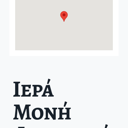
Ιερά
Μονή