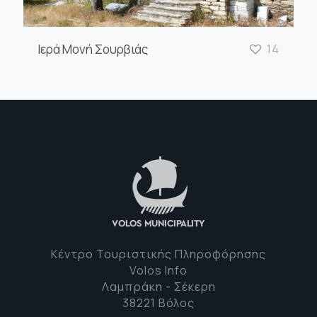
Ιερά Μονή Σουρβιάς
14
Κέντρο Τουριστικής Πληροφόρησης
Volos Info
Λαμπράκη - Σέκερη
38221 Βόλος