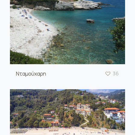
Νταμούχαρη
36