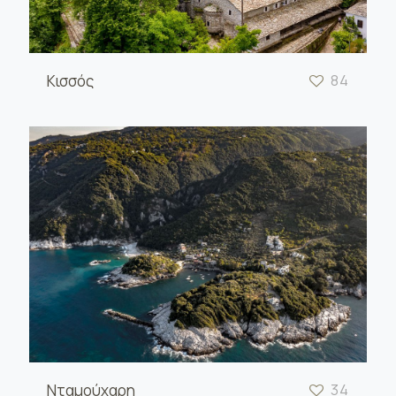
Κισσός
84
Νταμούχαρη
34