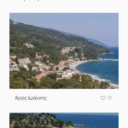
Άγιος Ιωάννης
91