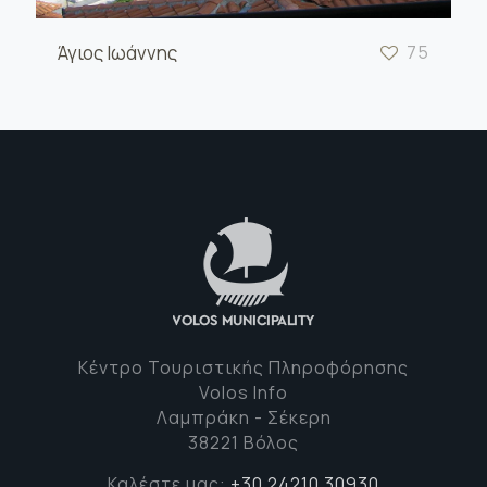
Άγιος Ιωάννης
75
Κέντρο Τουριστικής Πληροφόρησης
Volos Info
Λαμπράκη - Σέκερη
38221 Βόλος
Καλέστε μας:
+30 24210 30930