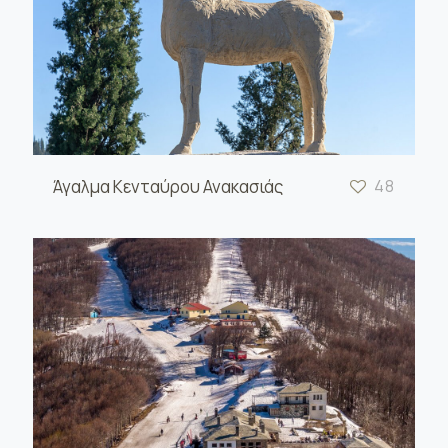
Άγαλμα Κενταύρου Ανακασιάς
48