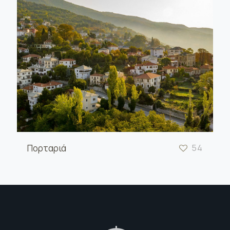
Πορταριά
54