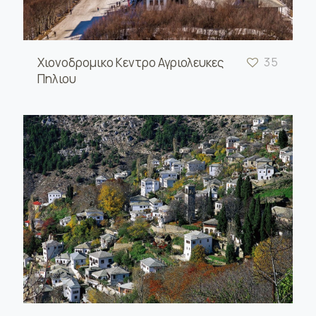
Χιονοδρομικο Κεντρο Αγριολευκες
35
Πηλιου