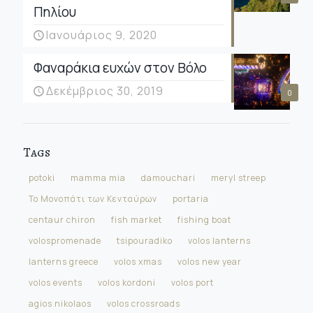
Πηλίου
Ιανουάριος 9, 2020
Φαναράκια ευχών στον Βόλο
Δεκέμβριος 30, 2019
0
Tags
potoki
mamma mia
damouchari
meryl streep
Το Μονοπάτι των Κενταύρων
portaria
centaur chiron
fish market
fishing boat
volospromenade
tsipouradiko
volos lanterns
lanterns greece
volos xmas
volos new year
volos events
volos kordoni
volos port
agios nikolaos
volos crossroads