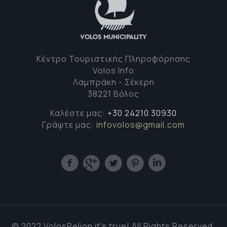
Κέντρο Τουριστικής Πληροφόρησης
Volos Info
Λαμπράκη - Σέκερη
38221 Βόλος
Καλέστε μας:
+30 24210 30930
Γράψτε μας:
infovolos@gmail.com
© 2022 VolosPelion it's true! All Rights Reserved.