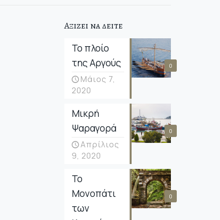
Αξιζει να δειτε
Το πλοίο
της Αργούς
0
Μάιος 7,
2020
Μικρή
Ψαραγορά
0
Απρίλιος
9, 2020
Το
Μονοπάτι
0
των