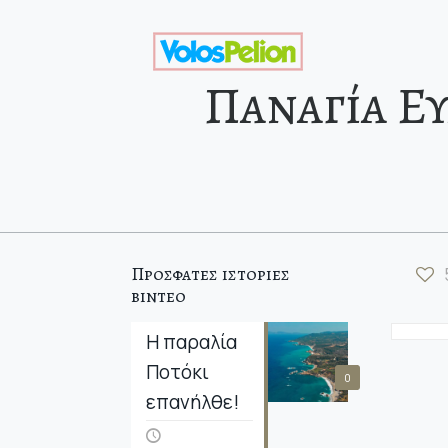
Παναγία Ευ
Προσφατες ιστοριες
βιντεο
Η παραλία
Ποτόκι
0
επανήλθε!