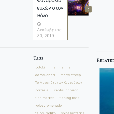
Φαναράκια
ευχών στον
0
Βόλο
Δεκέμβριος
30, 2019
Tags
Related
potoki
mamma mia
damouchari
meryl streep
Το Μονοπάτι των Κενταύρων
portaria
centaur chiron
fish market
fishing boat
volospromenade
tsipouradiko
volos lanterns