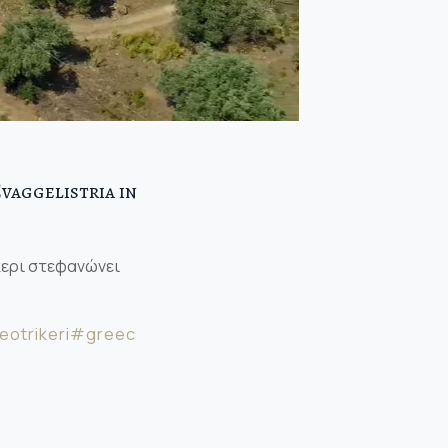
vaggelistria in
κερι στεφανώνει
eotrikeri
#greec