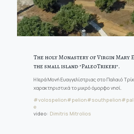
The holy Monastery of Virgin Mary E
the small island "PaleoTrikeri".
Η Ιερά Μονή Ευαγγελίστριας στο Παλαιό Τρί
χαρακτηριστικά το μικρό όμορφο νησί.
#volospelion
#pelion
#southpelion
#pal
e
video:
Dimitris Mitrolios