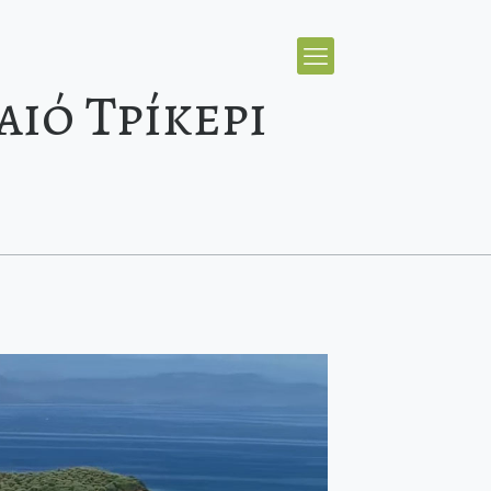
αιό Τρίκερι