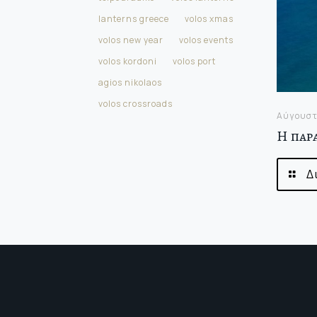
lanterns greece
volos xmas
volos new year
volos events
volos kordoni
volos port
agios nikolaos
volos crossroads
Αύγουστο
Η παρ
Δ