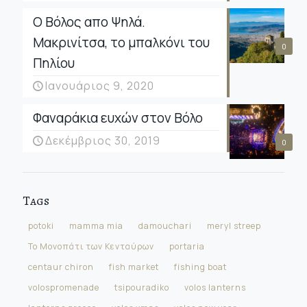
Ο Βόλος απο Ψηλά.
Μακρινίτσα, το μπαλκόνι του
0
Πηλίου
Ιανουάριος 9, 2020
Φαναράκια ευχών στον Βόλο
Δεκέμβριος 30, 2019
0
Tags
potoki
mamma mia
damouchari
meryl streep
Το Μονοπάτι των Κενταύρων
portaria
centaur chiron
fish market
fishing boat
volospromenade
tsipouradiko
volos lanterns