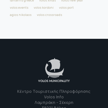
lanterns greece
volos xmas
volos new year
volos events
volos kordoni
volos port
agios nikolaos
volos crossroads
Κέντρο Τουριστικής Πληροφόρησης
Volos Info
Λαμπράκη - Σέκερη