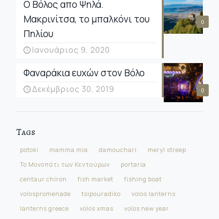
Ο Βόλος απο Ψηλά.
Μακρινίτσα, το μπαλκόνι του
0
Πηλίου
Ιανουάριος 9, 2020
Φαναράκια ευχών στον Βόλο
Δεκέμβριος 30, 2019
0
Tags
potoki
mamma mia
damouchari
meryl streep
Το Μονοπάτι των Κενταύρων
portaria
centaur chiron
fish market
fishing boat
volospromenade
tsipouradiko
volos lanterns
lanterns greece
volos xmas
volos new year