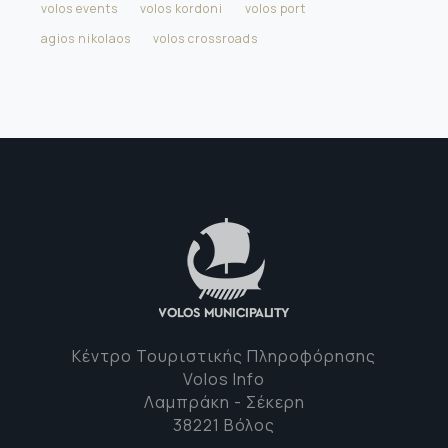
volos events
volos kordoni
volos port
agios nikolaos
volos crossroads
Κέντρο Τουριστικής Πληροφόρησης
Volos Info
Λαμπράκη - Σέκερη
38221 Βόλος